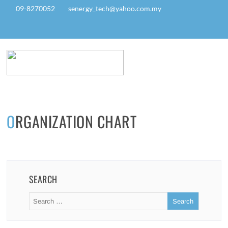
09-8270052
senergy_tech@yahoo.com.my
ORGANIZATION CHART
SEARCH